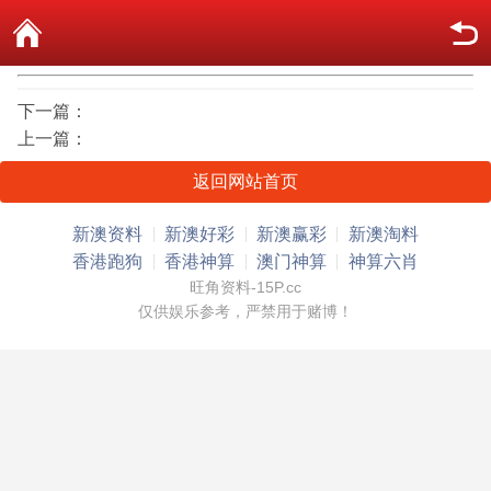
下一篇：
上一篇：
返回网站首页
新澳资料
新澳好彩
新澳赢彩
新澳淘料
香港跑狗
香港神算
澳门神算
神算六肖
旺角资料-15P.cc
仅供娱乐参考，严禁用于赌博！