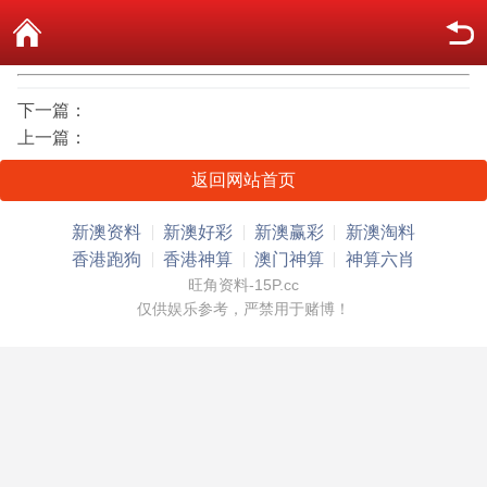
下一篇：
上一篇：
返回网站首页
新澳资料
新澳好彩
新澳赢彩
新澳淘料
香港跑狗
香港神算
澳门神算
神算六肖
旺角资料-15P.cc
仅供娱乐参考，严禁用于赌博！