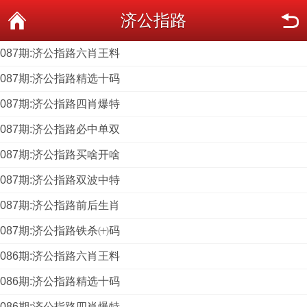
济公指路
087期:济公指路六肖王料
087期:济公指路精选十码
087期:济公指路四肖爆特
087期:济公指路必中单双
087期:济公指路买啥开啥
087期:济公指路双波中特
087期:济公指路前后生肖
087期:济公指路铁杀㈩码
086期:济公指路六肖王料
086期:济公指路精选十码
086期:济公指路四肖爆特