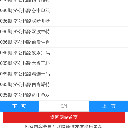
086期:济公指路必中单双
086期:济公指路买啥开啥
086期:济公指路双波中特
086期:济公指路前后生肖
086期:济公指路铁杀㈩码
085期:济公指路六肖王料
085期:济公指路精选十码
085期:济公指路四肖爆特
085期:济公指路必中单双
下一页
0/4
上一页
返回网站首页
所有内容载自互联网谨供友友娱乐参考!