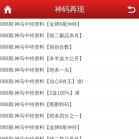
神码再现
086期:神马中特资料【金牌6尾仲特】
086期:神马中特资料【错二极品杀肖】
086期:神马中特资料【独创合数】
086期:神马中特资料【杀半波大公开】
086期:神马中特资料【绝杀一头】
086期:神马中特资料【信心9肖王】准!
086期:神马中特资料【2波100%】准
086期:神马中特资料【围剿特码】
086期:神马中特资料【绝杀四分之一】
085期:神马中特资料【金牌6尾仲特】
085期:神马中特资料【错二极品杀肖】