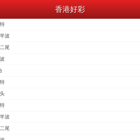
香港好彩
中特
杀半波
肖二尾
一波
合
中特
二头
中特
杀半波
肖二尾
一波