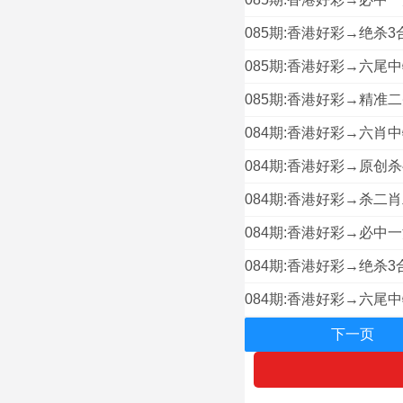
085期:香港好彩→绝杀3
085期:香港好彩→六尾
085期:香港好彩→精准
084期:香港好彩→六肖
084期:香港好彩→原创
084期:香港好彩→杀二
084期:香港好彩→必中
084期:香港好彩→绝杀3
084期:香港好彩→六尾
下一页