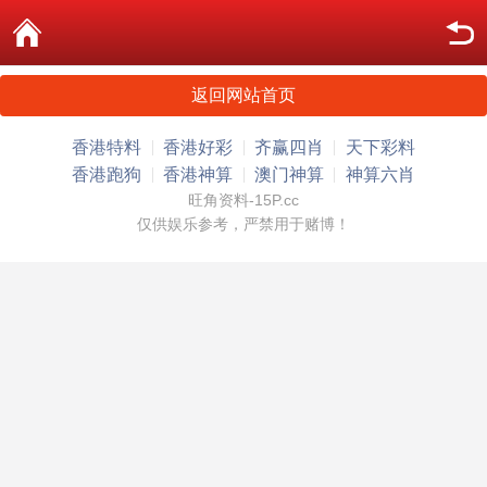
返回网站首页
香港特料
香港好彩
齐赢四肖
天下彩料
香港跑狗
香港神算
澳门神算
神算六肖
旺角资料-15P.cc
仅供娱乐参考，严禁用于赌博！