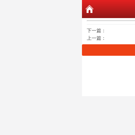
下一篇：
上一篇：