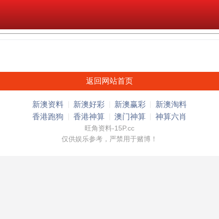
返回网站首页
新澳资料
新澳好彩
新澳赢彩
新澳淘料
香港跑狗
香港神算
澳门神算
神算六肖
旺角资料-15P.cc
仅供娱乐参考，严禁用于赌博！