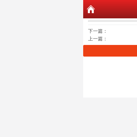
下一篇：
上一篇：