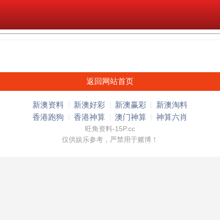
返回网站首页
新澳资料
新澳好彩
新澳赢彩
新澳淘料
香港跑狗
香港神算
澳门神算
神算六肖
旺角资料-15P.cc
仅供娱乐参考，严禁用于赌博！