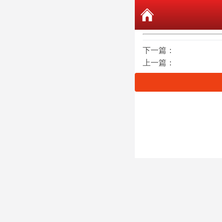
下一篇：
上一篇：